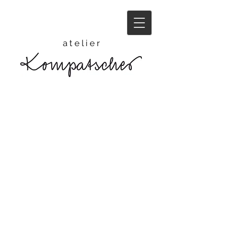
a t e l i e r